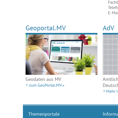
Fachb
Telef
E-Mai
Geoportal.MV
AdV
Geodaten aus MV
Amtlic
Deutsc
zum GeoPortal.MV
Mehr 
Themenportale
Inform