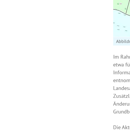
Abbild
Im Rahm
etwa fü
Informa
entnomm
Landesa
Zusätzl
Änderun
Grundb
Die Akt