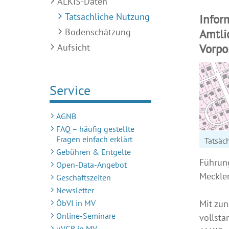
ALKIS-Daten
Tatsächliche Nutzung
Infor
Bodenschätzung
Amtli
Aufsicht
Vorp
Service
AGNB
FAQ – häufig gestellte
Fragen einfach erklärt
Tatsäc
Gebühren & Entgelte
Führung
Open-Data-Angebot
Mecklen
Geschäftszeiten
Newsletter
ÖbVI in MV
Mit zun
Online-Seminare
vollstä
uVGB in MV