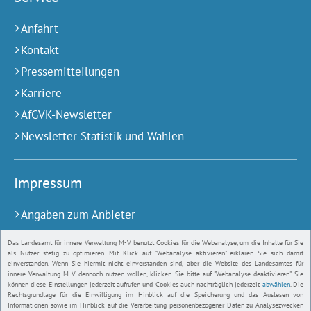
Anfahrt
Kontakt
Pressemitteilungen
Karriere
AfGVK-Newsletter
Newsletter Statistik und Wahlen
Impressum
Angaben zum Anbieter
Barrierefreiheit
Das Landesamt für innere Verwaltung M-V benutzt Cookies für die Webanalyse, um die Inhalte für Sie
als Nutzer stetig zu optimieren. Mit Klick auf "Webanalyse aktivieren" erklären Sie sich damit
Gebärdensprache
einverstanden. Wenn Sie hiermit nicht einverstanden sind, aber die Website des Landesamtes für
innere Verwaltung M-V dennoch nutzen wollen, klicken Sie bitte auf "Webanalyse deaktivieren". Sie
Bildnachweise
können diese Einstellungen jederzeit aufrufen und Cookies auch nachträglich jederzeit
abwählen
. Die
Rechtsgrundlage für die Einwilligung im Hinblick auf die Speicherung und das Auslesen von
Datenschutz
Informationen sowie im Hinblick auf die Verarbeitung personenbezogener Daten zu Analysezwecken