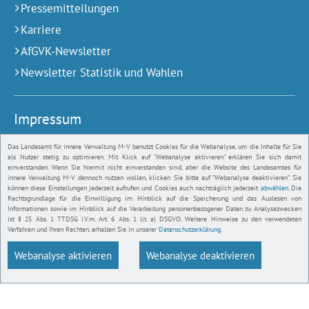
Pressemitteilungen
Karriere
AfGVK-Newsletter
Newsletter Statistik und Wahlen
Impressum
Das Landesamt für innere Verwaltung M-V benutzt Cookies für die Webanalyse, um die Inhalte für Sie
Angaben zum Anbieter
als Nutzer stetig zu optimieren. Mit Klick auf "Webanalyse aktivieren" erklären Sie sich damit
einverstanden. Wenn Sie hiermit nicht einverstanden sind, aber die Website des Landesamtes für
Barrierefreiheit
innere Verwaltung M-V dennoch nutzen wollen, klicken Sie bitte auf "Webanalyse deaktivieren". Sie
können diese Einstellungen jederzeit aufrufen und Cookies auch nachträglich jederzeit
abwählen
. Die
Gebärdensprache
Rechtsgrundlage für die Einwilligung im Hinblick auf die Speicherung und das Auslesen von
Informationen sowie im Hinblick auf die Verarbeitung personenbezogener Daten zu Analysezwecken
Bildnachweise
ist § 25 Abs. 1 TTDSG i.V.m. Art. 6 Abs. 1 lit. a) DSGVO. Weitere Hinweise zu den verwendeten
Verfahren und Ihren Rechten, erhalten Sie in unserer
Datenschutzerklärung
.
Datenschutz
Webanalyse aktivieren
Webanalyse deaktivieren