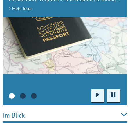
Mehr lesen
Wiedergabe
Pause
•
•
•
Im Blick