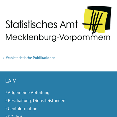
Wahlstatistische Publikationen
LAiV
Allgemeine Abteilung
Beschaffung, Dienstleistungen
Geoinformation
GDI-MV