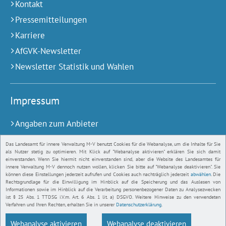
Kontakt
Pressemitteilungen
Karriere
AfGVK-Newsletter
Newsletter Statistik und Wahlen
Impressum
Angaben zum Anbieter
Barrierefreiheit
Das Landesamt für innere Verwaltung M-V benutzt Cookies für die Webanalyse, um die Inhalte für Sie
als Nutzer stetig zu optimieren. Mit Klick auf "Webanalyse aktivieren" erklären Sie sich damit
Gebärdensprache
einverstanden. Wenn Sie hiermit nicht einverstanden sind, aber die Website des Landesamtes für
innere Verwaltung M-V dennoch nutzen wollen, klicken Sie bitte auf "Webanalyse deaktivieren". Sie
Bildnachweise
können diese Einstellungen jederzeit aufrufen und Cookies auch nachträglich jederzeit
abwählen
. Die
Rechtsgrundlage für die Einwilligung im Hinblick auf die Speicherung und das Auslesen von
Datenschutz
Informationen sowie im Hinblick auf die Verarbeitung personenbezogener Daten zu Analysezwecken
ist § 25 Abs. 1 TTDSG i.V.m. Art. 6 Abs. 1 lit. a) DSGVO. Weitere Hinweise zu den verwendeten
Verfahren und Ihren Rechten, erhalten Sie in unserer
Datenschutzerklärung
.
Webanalyse aktivieren
Webanalyse deaktivieren