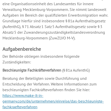
eine Organisationseinheit des Landesamtes für innere
Verwaltung Mecklenburg‑Vorpommern. Sie nimmt landesweit
Aufgaben im Bereich der qualifizierten Erwerbs­migration wahr.
Grundlage hierfür sind insbesondere § 81a Aufenthalts­gesetz
(AufenthG), § 71 Absatz 1 Satz 5 Aufenthalts­gesetz sowie § 3
Absatz 5 der Zuwanderungs­zuständigkeits­landes­verordnung
Mecklenburg‑Vorpommern (ZuwZLVO M‑V).
Aufgabenbereiche
Der Behörde obliegen insbesondere folgende
Zuständigkeiten:
Beschleunigte Fachkräfteverfahren
(§ 81a AufenthG)
Beratung der Beteiligten sowie Durchführung und
Entscheidung der Verfahren. Weitere Informationen zum
beschleunigten Fachkräfte­verfahren finden Sie hier:
https://www.make-it-in-
germany.com/de/unternehmen/einreise/das-beschleunigte-
fachkraefteverfahren