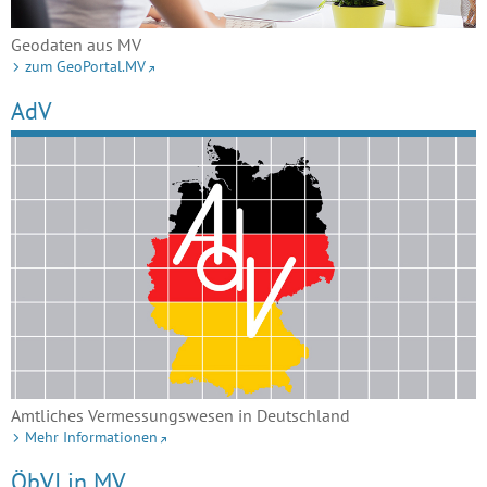
Geodaten aus MV
zum GeoPortal.MV
AdV
Amtliches Vermessungswesen in Deutschland
Mehr Informationen
ÖbVI in MV