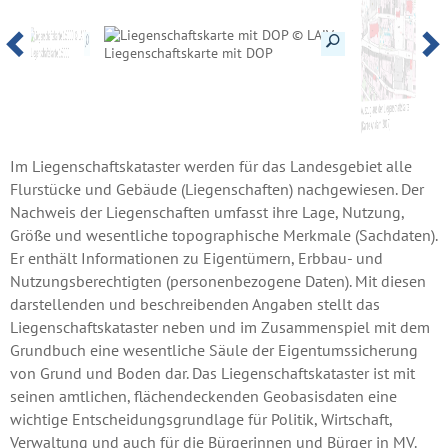
Details anzeigen
Details anzeigen
Details anzeigen
Liegenschaftskarte mit DOP
Liegenschaftskarte 1:5000
historische Flurkarte (Karte Anklam
1956)
Digitale Flur- und Gemarkungsgrenzen
Auszug aus der Liegenschaftskarte
(DFG)
(Karte Anklam 2017)
Im Liegenschaftskataster werden für das Landesgebiet alle
Flurstücke und Gebäude (Liegenschaften) nachgewiesen. Der
Nachweis der Liegenschaften umfasst ihre Lage, Nutzung,
Größe und wesentliche topographische Merkmale (Sachdaten).
Er enthält Informationen zu Eigentümern, Erbbau- und
Nutzungsberechtigten (personenbezogene Daten). Mit diesen
darstellenden und beschreibenden Angaben stellt das
Liegenschaftskataster neben und im Zusammenspiel mit dem
Grundbuch eine wesentliche Säule der Eigentumssicherung
von Grund und Boden dar. Das Liegenschaftskataster ist mit
seinen amtlichen, flächendeckenden Geobasisdaten eine
wichtige Entscheidungsgrundlage für Politik, Wirtschaft,
Verwaltung und auch für die Bürgerinnen und Bürger in MV.