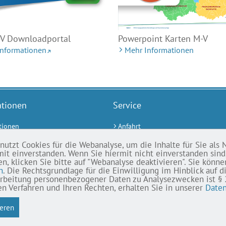
-V Downloadportal
Powerpoint Karten M-V
Informationen
Mehr Informationen
ationen
Service
tionen
Anfahrt
ter
Kontakt
tzt Cookies für die Webanalyse, um die Inhalte für Sie als Nu
mit einverstanden. Wenn Sie hiermit nicht einverstanden sin
Seminare
Pressemitteilungen
 klicken Sie bitte auf "Webanalyse deaktivieren". Sie könne
Karriere
n
. Die Rechtsgrundlage für die Einwilligung im Hinblick auf 
rbeitung personenbezogener Daten zu Analysezwecken ist § 25 A
AfGVK-Newsletter
 Verfahren und Ihren Rechten, erhalten Sie in unserer
Daten
Newsletter Statistik und Wahlen
ieren