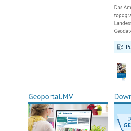
Das Amt
topogra
Landesf
Geodat
P
Geoportal.MV
Down