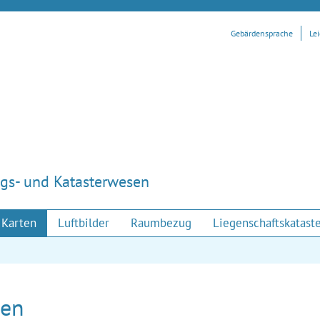
Gebärdensprache
Le
gs- und Katasterwesen
Karten
Luftbilder
Raumbezug
Liegenschaftskatast
ten