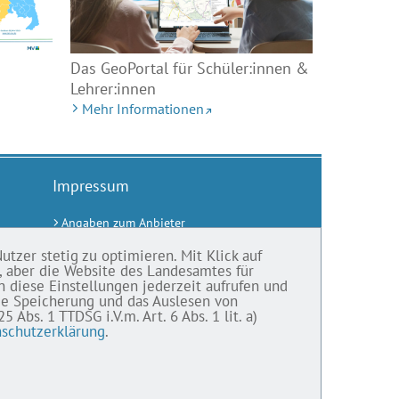
Das GeoPortal für Schüler:innen &
Lehrer:innen
Mehr Informationen
Impressum
Angaben zum Anbieter
Barrierefreiheit
tzer stetig zu optimieren. Mit Klick auf
d, aber die Website des Landesamtes für
Gebärdensprache
n diese Einstellungen jederzeit aufrufen und
Bildnachweise
die Speicherung und das Auslesen von
bs. 1 TTDSG i.V.m. Art. 6 Abs. 1 lit. a)
Datenschutz
schutzerklärung
.