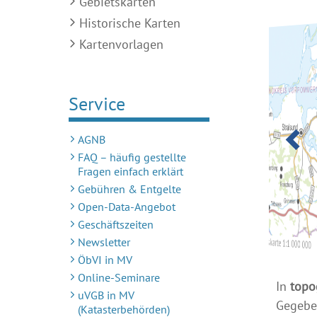
Gebietskarten
Historische Karten
Details anzeigen
Kartenvorlagen
Service
AGNB
FAQ – häufig gestellte
Fragen einfach erklärt
Gebühren & Entgelte
Open-Data-Angebot
Geschäftszeiten
Ausschnitt Übersichtskarte 1:75
Ausschnitt Übersichtskarte 1:1 000 000
Newsletter
ÖbVI in MV
Online-Seminare
In
topo
uVGB in MV
Gegeben
(Katasterbehörden)