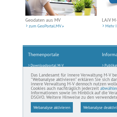
Geodaten aus MV
LAiV M
zum GeoPortal.MV
Mehr 
Themenportale
Inform
Downloadportal M-V
Publika
GeoPortal.MV
Newslet
Das Landesamt für innere Verwaltung M-V benu
"Webanalyse aktivieren" erklären Sie sich da
Geoportal-DE
Online-
innere Verwaltung M-V dennoch nutzen wollen,
DOP
Intern
Cookies auch nachträglich jederzeit
abwähle
Informationen sowie im Hinblick auf die Vera
AdV
DSGVO. Weitere Hinweise zu den verwendeten
GDI-DE
Webanalyse aktivieren
Webanalyse deaktiv