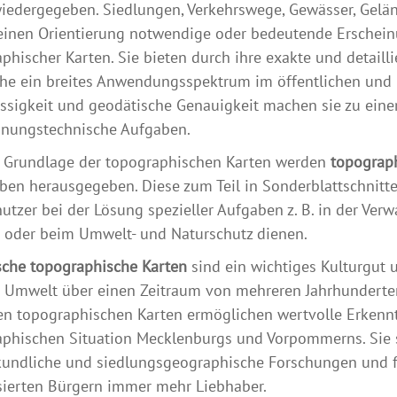
iedergegeben. Siedlungen, Verkehrswege, Gewässer, Gelän
einen Orientierung notwendige oder bedeutende Erschein
phischer Karten. Sie bieten durch ihre exakte und detaill
e ein breites Anwendungsspektrum im öffentlichen und pr
ssigkeit und geodätische Genauigkeit machen sie zu einer
anungstechnische Aufgaben.
r Grundlage der topographischen Karten werden
topograph
en herausgegeben. Diese zum Teil in Sonderblattschnitt
utzer bei der Lösung spezieller Aufgaben z. B. in der Verwa
 oder beim Umwelt- und Naturschutz dienen.
sche topographische Karten
sind ein wichtiges Kulturgut
 Umwelt über einen Zeitraum von mehreren Jahrhunderten.
en topographischen Karten ermöglichen wertvolle Erkenn
phischen Situation Mecklenburgs und Vorpommerns. Sie s
undliche und siedlungsgeographische Forschungen und fi
sierten Bürgern immer mehr Liebhaber.