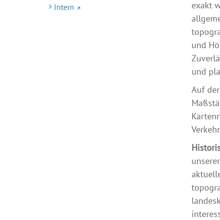
exakt w
Intern
allgem
topogra
und Höh
Zuverlä
und pl
Auf de
Maßstäb
Kartenn
Verkehr
Histori
unserer
aktuell
topogra
landesk
interes