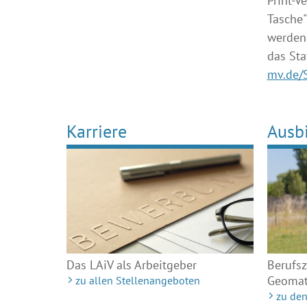
Print-V
Tasche"
werden 
das Sta
mv.de/S
Karriere
Ausb
Das LAiV als Arbeitgeber
Berufsz
Geomat
zu allen Stellenangeboten
zu den