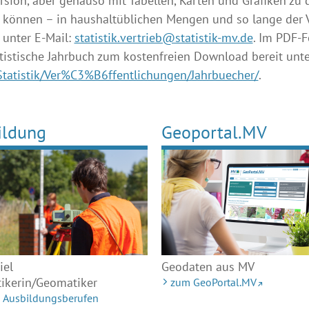
ersion, aber genauso mit Tabellen, Karten und Grafiken zu 
 können – in haushaltüblichen Mengen und so lange der Vor
unter E-Mail:
statistik.vertrieb@statistik-mv.de
. Im PDF-
tistische Jahrbuch zum kostenfreien Download bereit unt
tatistik/Ver%C3%B6ffentlichungen/Jahrbuecher/
.
ildung
Geoportal.MV
iel
Geodaten aus MV
ikerin/Geomatiker
zum GeoPortal.MV
 Ausbildungsberufen