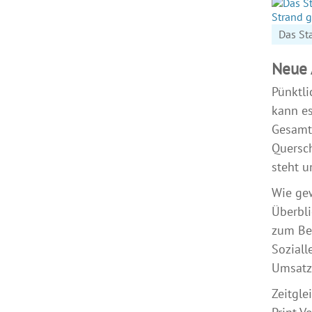
Das Sta
Neue 
Pünktli
kann es
Gesamta
Quersch
steht u
Wie gew
Überbli
zum Bei
Soziall
Umsatz 
Zeitgle