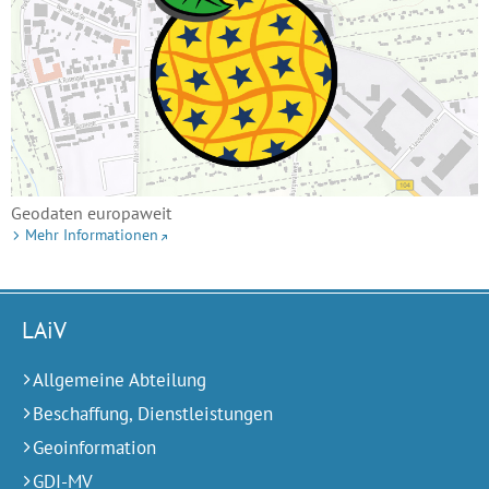
Geodaten europaweit
Mehr Informationen
LAiV
Allgemeine Abteilung
Beschaffung, Dienstleistungen
Geoinformation
GDI-MV